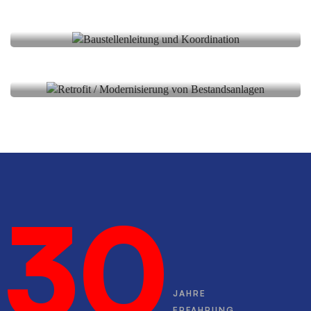
Baustellenbegleitung
Retrofit /
Modernisierung von
Bestandsanlagen
30
JAHRE
ERFAHRUNG